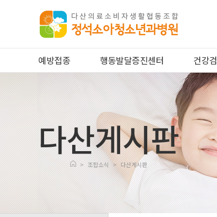
예방접종
행동발달증진센터
건강
다산게시판
>
조합소식
>
다산게시판