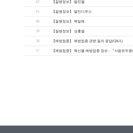
62
【질병정보】 발진열
61
【질병정보】 발진디푸스
60
【질병정보】 백일해
59
【질병정보】 성홍열
58
【예방접종】 예방접종 관련 질의 응답(Q&A)
57
【예방접종】 백신별 예방접종 정보 - 『사람유두종