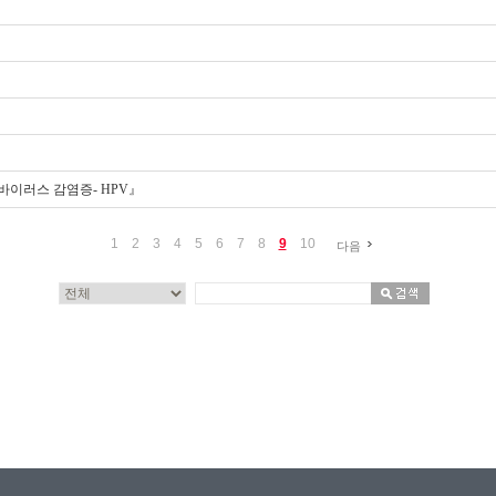
바이러스 감염증- HPV』
1
2
3
4
5
6
7
8
9
10
다음